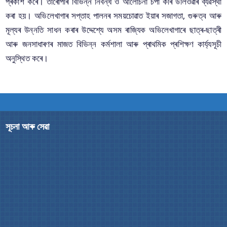
প্ৰকাশ কৰে। তাৰোপৰি বিভিন্ন নিবন্ধ ও আলোচনা চপা কৰি উলিওৱাৰ ব্যৱস্থা
কৰা হয়। অভিলেখাগাৰ সপ্তাহ পালনৰ সময়চোৱাত ইয়াৰ সজাগতা, গুৰুত্ব আৰু
মূল্যৰ উন্নতি সাধন কৰাৰ উদ্দেশ্যে অসম ৰাজ্যিক অভিলেখাগাৰে ছাত্ৰ-ছাত্ৰী
You can find information on Our Ministers, Key
আৰু জনসাধাৰণৰ মাজত বিভিন্ন কৰ্মশালা আৰু প্ৰাথমিক প্ৰশিক্ষণ কাৰ্য্যসূচী
Officials, Our Vision,Mission and Functions and
অনুস্থিত কৰে।
more details about our department here.
যোগাযোগ কৰক
সূচনা আৰু সেৱা