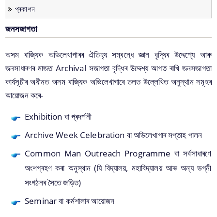
জন সজাগতা কাৰ্য্যক্ৰম
প্ৰকাশন
সংৰক্ষণ
জনসজাগতা
কেন্দ্ৰীয় সাহাৰ্য্য
অসম ৰাজ্যিক অভিলেখাগাৰৰ ঐতিহ্য সম্বন্ধে জ্ঞান বৃদ্ধিৰ উদ্দেশ্যে আৰু
ডিজিটেলকৰণ
জনসাধাৰণৰ মাজত Archival সজাগতা বৃদ্ধিৰ উদ্দেশ্য আগত ৰাখি জনসজাগতা
কাৰ্যসূচীৰ অধীনত অসম ৰাজ্যিক অভিলেখাগাৰে তলত উল্লেখিত অনুস্থান সমূহৰ
আয়োজন কৰে-
কাগজপত্র
Exhibition বা প্ৰদৰ্শনী
নাগৰিক ৰেকৰ্ড অধিনিয়ম, ২০০২
Archive Week Celebration বা অভিলেখাগাৰ সপ্তাহ পালন
জাননী
Common Man Outreach Programme বা সৰ্বসাধাৰণে
We have tried to link all Information & Services
অংশগ্ৰহণ কৰা অনুস্থান (যি বিদ্যালয়, মহাবিদ্যালয় আৰু অন্য ভগ্নী
together to help you locate them faster.
সংগঠনৰ সৈতে জড়িত)
Seminar বা কৰ্মশালাৰ আয়োজন