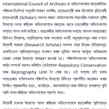
International Council of Archives বা অভিলেখাগাৰৰ আন্তৰ্জাতিক
পৰিষদৰ নিৰ্দেশনা অনুসৰি সাধাৰণ নাগৰিক, ছাত্ৰ-ছাত্ৰী আৰু বিশেষকৈ বৃত্তিধাৰী
ছাত্ৰ-ছাত্ৰী (Scholar) সকলৰ মাজত অভিলেখাগাৰ সম্বন্ধীয় সজাগতা সৃষ্টিৰ
A document repository where all types of the
documents of the organization can be searched
উদ্দেশ্যে অসম ৰাজ্যিক অভিলেখাগাৰে প্ৰত্যেক বছৰে বছেৰেকীয়া অভিলেখাগাৰ
and located in the shortest possible time.
সপ্তাহ পালন কৰি আহিছে। বছেৰেকীয়া অভিলেখাগাৰ সপ্তাহ পালনৰ সময়চোৱাত
বিভিন্ন বিদ্যালয়, মহাবিদ্যালয় আৰু অন্যান্য ভগ্নী অনুস্থানসমূহ আৰু লগতে
আমাৰ সম্পর্কে
বিদ্যাৰ্থী গৱেষক (Research Scholar) সকলক তথ্য চিত্ৰৰ ঐতিহ্যসমূহ
আৰ্কাইভেল প্ৰতিস্থানসমূহে সংৰক্ষণ কৰাৰ ভূমিকা পালনৰ স্বাক্ষুক অভিজ্ঞতাৰ
আমাৰ পৰিচয়
সোৱাদ লোৱাৰ উদ্দেশ্যে আমন্ত্ৰণ জনোৱা হয়। পৰিদৰ্শকসকলক অভিলেখাগাৰৰ
কাৰ্য্য সম্পৰ্কে অৱগত কৰিবলৈ তেওঁলোকক Repository Conservation
আমি যি কৰো
আৰু Reprography Unit লৈ যোৱা হয়। এই সপ্তাহ চলি থকাৰ
আমাৰ ইতিহাস
সময়চোৱাত দৰ্শকসকলৰ পৰিদৰ্শনৰ উদ্দেশ্যে বিভিন্ন প্ৰদৰ্শনীৰ আয়োজন কৰাৰ
উপৰিও প্ৰয়োজনীয় তথ্য , মানচিত্ৰ , আলোকচিত্ৰ আৰু বিভিন্ন দুষ্প্ৰাপ্য পুথি
আদি অসম ৰাজ্যিক অভিলেখাগাৰে প্ৰদৰ্শন কৰে।
বিদ্যাৰ্থী সকলৰ উদ্দেশ্যে অসম ৰাজ্যিক অভিলেখাগাৰে বছেৰেকীয়া স্মৃতিগ্ৰন্থ