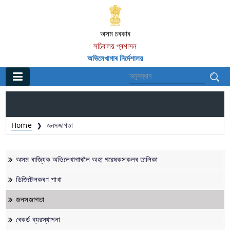
অসম চৰকাৰ
সচিবালয় প্ৰশাসন
অভিলেখাগাৰ নিৰ্দেশালয়
প্রধান
ঘৰ
Home
জনসজাগতা
❯
সূচনা আৰু সেৱা
অসম ৰাজ্যিক অভিলেখাগাৰলৈ অহা গৱেষকসকলৰ তালিকা
গৱেষণা সুবিধাসমূহ
ডিজিটেলকৰণ শাখা
প্ৰশিক্ষণ কাৰ্য্যক্ৰম
জনসজাগতা
গৱেষক বিদ্বানসকল (১৯৮৭-বৰ্তমানলৈ)
ৰেকৰ্ড ব্যৱস্থাপন
ৰেকৰ্ড ব্যৱস্থাপনা