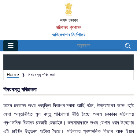
অসম চৰকাৰ
সচিবালয় প্ৰশাসন
অভিলেখাগাৰ নিৰ্দেশালয়
প্রধান
ঘৰ
Home
বিষয়বস্তু পৰিচালনা
❯
সূচনা আৰু সেৱা
বিষয়বস্তু পৰিচালনা
গৱেষণা সুবিধাসমূহ
অসম চৰকাৰৰ তথ্য প্ৰযুক্তি বিভাগৰ দ্বাৰা আৰ্হি গঠন, উন্নতকৰণ আৰু হোষ্ট
প্ৰশিক্ষণ কাৰ্য্যক্ৰম
হোৱা অন্তনিহিত মূল বস্তু পৰিচালনা নীতি হৈছে অসম চৰকাৰৰ সচিবালয়
গৱেষক বিদ্বানসকল (১৯৮৭-বৰ্তমানলৈ)
প্ৰশাসনিক বিভাগৰ চৰকাৰী ৱেবচাইট। জনসাধাৰণলৈ তথ্য যোগান ধৰাৰ উদ্দেশ্যে
ৰেকৰ্ড ব্যৱস্থাপন
এই চাইটৰ উত্তৰণ ঘটোৱা হৈছে। সচিবালয় প্ৰশাসনিক বিভাগ আৰু ইয়াৰ