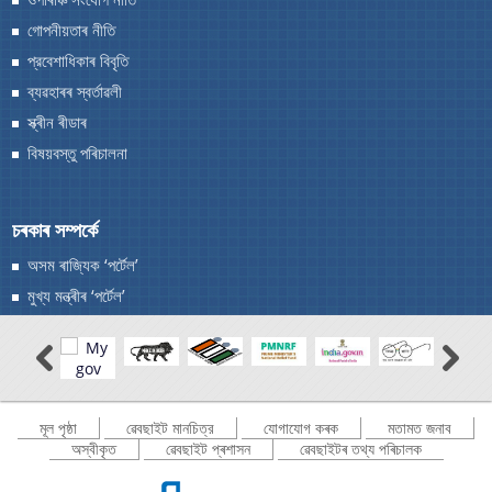
গোপনীয়তাৰ নীতি
প্রবেশাধিকাৰ বিবৃতি
ব্যৱহাৰৰ স্বর্তাৱলী
স্ক্ৰীন ৰীডাৰ
বিষয়বস্তু পৰিচালনা
চৰকাৰ সম্পৰ্কে
অসম ৰাজ্যিক ‘পৰ্টেল’
মুখ্য মন্ত্ৰীৰ ‘পৰ্টেল’
মূল পৃষ্ঠা
ৱেবছাইট মানচিত্র
যোগাযোগ কৰক
মতামত জনাব
অস্বীকৃত
ৱেবছাইট প্ৰশাসন
ৱেবছাইটৰ তথ্য পৰিচালক