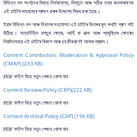
বিভিন্ন দল সংগঠনৰ বিষয়ে নিৰ্ভৰযোগ্য, বিস্তৃত আৰু সঠিক তথ্য জনসাধাৰণক
জন সজাগতা কাৰ্য্যক্ৰম
এই চাইটৰ মাধ্যমেৰে প্ৰদান কৰাৰ উদ্দেশ্যে স্থিৰ কৰা হৈছে।
সংৰক্ষণ
ইয়াৰ বিভিন্ন দল আৰু বিভাগৰ সহযোগত এই চাইটৰ ভিতৰৰ মূল কথাই প্ৰাণ পাই
কেন্দ্ৰীয় সাহাৰ্য্য
উঠিছে। অন্তৰ্নিহিত বস্তুৰ ক্ষেত্ৰ, আৰ্হি বা নক্সা আৰু প্ৰযুক্তিৰ ক্ষেত্ৰত
ডিজিটেলকৰণ
নিয়মিতভাৱে এই চাইটৰ বিকাশ আৰু চহকীকৰণেই আমাৰ প্ৰয়াস।
Content Contribution, Moderation & Approval Policy
(CMAP) (233 KB)
কাগজপত্র
PDF ফাইল যিয়ে নতুন পেজত খোলা যাব
নাগৰিক ৰেকৰ্ড অধিনিয়ম, ২০০২
Content Review Policy (CRP)(222 KB)
জাননী
We have tried to link all Information & Services
PDF ফাইল যিয়ে নতুন পেজত খোলা যাব
together to help you locate them faster.
Content Archival Policy (CAP) (196 KB)
PDF ফাইল যিয়ে নতুন পেজত খোলা যাব