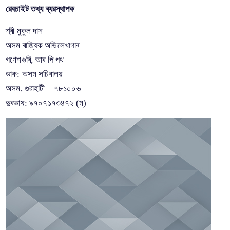
ৱেবচাইট তথ্য ব্যৱস্থাপক
শ্ৰী মুকুল দাস
A document repository where all types of the
অসম ৰাজ্যিক অভিলেখাগাৰ
documents of the organization can be searched
গণেশগুৰি, আৰ পি পথ
and located in the shortest possible time.
ডাক: অসম সচিবালয়
অসম, গুৱাহাটী – ৭৮১০০৬
আমাৰ সম্পর্কে
দুৰভাষ: ৯৭০৭১৭৩৪৭২ (ম)
আমাৰ পৰিচয়
আমি যি কৰো
আমাৰ ইতিহাস